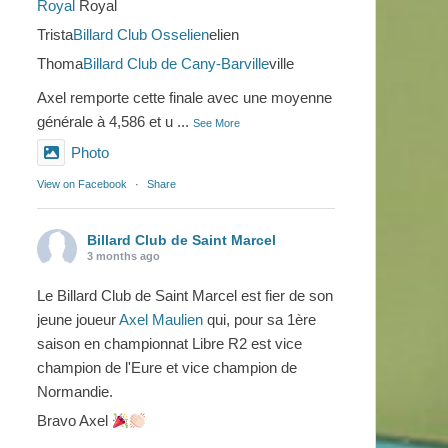
Royal
Royal
Trista
Billard Club Osselien
elien
Thoma
Billard Club de Cany-Barville
ville
Axel remporte cette finale avec une moyenne
générale à 4,586 et u
...
See More
Photo
View on Facebook
·
Share
Billard Club de Saint Marcel
3 months ago
Le Billard Club de Saint Marcel est fier de son
jeune joueur
Axel Maulien
qui, pour sa 1ère
saison en championnat Libre R2 est vice
champion de l'Eure et vice champion de
Normandie.
Bravo Axel