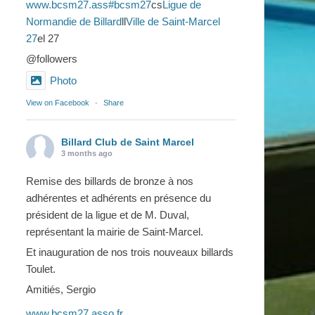
www.bcsm27.ass
#bcsm27
cs
Ligue de
Normandie de Billard
ll
Ville de Saint-Marcel
27
el 27
@followers
Photo
View on Facebook
·
Share
Billard Club de Saint Marcel
3 months ago
Remise des billards de bronze à nos
adhérentes et adhérents en présence du
président de la ligue et de M. Duval,
représentant la mairie de Saint-Marcel.
Et inauguration de nos trois nouveaux billards
Toulet.
Amitiés, Sergio
www.bcsm27.asso.fr