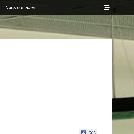
Show
Nous contacter
Header
Sidebar
b de Saint Marcel
Content
505