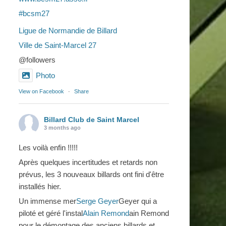
#bcsm27
Ligue de Normandie de Billard
Ville de Saint-Marcel 27
@followers
Photo
View on Facebook
·
Share
Billard Club de Saint Marcel
3 months ago
Les voilà enfin !!!!!
Après quelques incertitudes et retards non
prévus, les 3 nouveaux billards ont fini d'être
installés hier.
Un immense mer
Serge Geyer
Geyer qui a
piloté et géré l'instal
Alain Remond
ain Remond
pour le démontage des anciens billards et