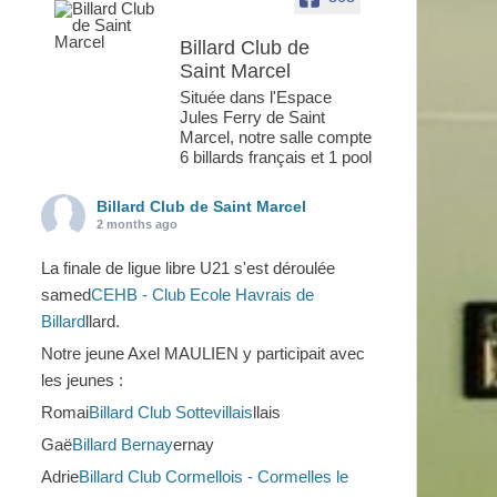
Billard Club de
Saint Marcel
Située dans l'Espace
Jules Ferry de Saint
Marcel, notre salle compte
6 billards français et 1 pool
Billard Club de Saint Marcel
2 months ago
La finale de ligue libre U21 s'est déroulée
samed
CEHB - Club Ecole Havrais de
Billard
llard.
Notre jeune Axel MAULIEN y participait avec
les jeunes :
Romai
Billard Club Sottevillais
llais
Gaë
Billard Bernay
ernay
Adrie
Billard Club Cormellois - Cormelles le