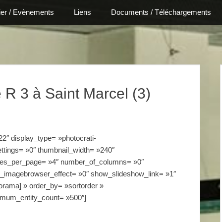
ier / Evènements
Liens
Documents / Téléchargements
Billard Clu
e R 3 à Saint Marcel (3)
2″ display_type= »photocrati-
ttings= »0″ thumbnail_width= »240″
ages_per_page= »4″ number_of_columns= »0″
se_imagebrowser_effect= »0″ show_slideshow_link= »1″
orama] » order_by= »sortorder »
imum_entity_count= »500″]