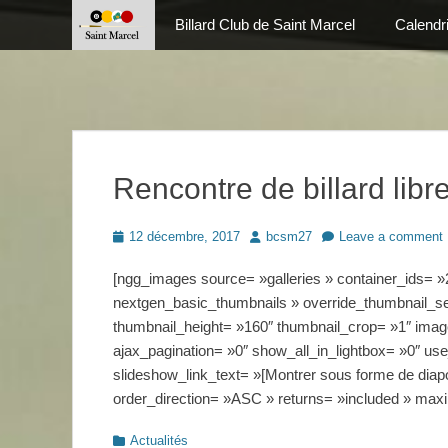
Primary Menu
Skip
Billard Club de Saint Marcel
Calendr
to
content
Rencontre de billard libr
Posted
Author
12 décembre, 2017
bcsm27
Leave a comment
on
[ngg_images source= »galleries » container_ids= »2
nextgen_basic_thumbnails » override_thumbnail_se
thumbnail_height= »160″ thumbnail_crop= »1″ im
ajax_pagination= »0″ show_all_in_lightbox= »0″ u
slideshow_link_text= »[Montrer sous forme de diap
order_direction= »ASC » returns= »included » max
Categories
Actualités