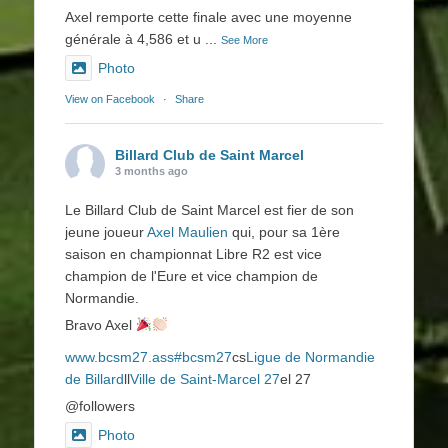
Axel remporte cette finale avec une moyenne
générale à 4,586 et u
...
See More
Photo
View on Facebook
·
Share
Billard Club de Saint Marcel
3 months ago
Le Billard Club de Saint Marcel est fier de son
jeune joueur
Axel Maulien
qui, pour sa 1ère
saison en championnat Libre R2 est vice
champion de l'Eure et vice champion de
Normandie.
Bravo Axel
www.bcsm27.ass
#bcsm27
cs
Ligue de Normandie
de Billard
ll
Ville de Saint-Marcel 27
el 27
@followers
Photo