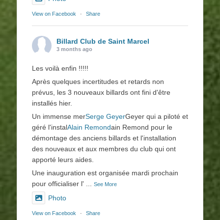
View on Facebook
·
Share
Billard Club de Saint Marcel
3 months ago
Les voilà enfin !!!!!
Après quelques incertitudes et retards non
prévus, les 3 nouveaux billards ont fini d'être
installés hier.
Un immense mer
Serge Geyer
Geyer qui a piloté et
géré l'instal
Alain Remond
ain Remond pour le
démontage des anciens billards et l'installation
des nouveaux et aux membres du club qui ont
apporté leurs aides.
Une inauguration est organisée mardi prochain
pour officialiser l'
...
See More
Photo
View on Facebook
·
Share