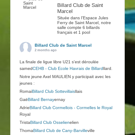
Billard Club de Saint
Marcel
Située dans l'Espace Jules
Ferry de Saint Marcel, notre
salle compte 6 billards
français et 1 pool
Billard Club de Saint Marcel
2 months ago
La finale de ligue libre U21 s'est déroulée
samed
CEHB - Club Ecole Havrais de Billard
llard.
Notre jeune Axel MAULIEN y participait avec les
jeunes :
Romai
Billard Club Sottevillais
llais
Gaë
Billard Bernay
ernay
Adrie
Billard Club Cormellois - Cormelles le Royal
Royal
Trista
Billard Club Osselien
elien
Thoma
Billard Club de Cany-Barville
ville