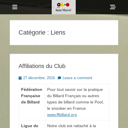
Menu
Sho
Head
Billard Club de
Side
Saint Marcel
Catégorie :
Liens
Cont
Affiliations du Club
Posted
27 décembre, 2016
Leave a comment
on
Fédération
Pour tout savoir sur la pratique
Française
du Billard Français ou autres
de Billard
types de billard comme le Pool,
le snooker en France.
www.ffbillard.org
Ligue de
Notre club est rattaché à la