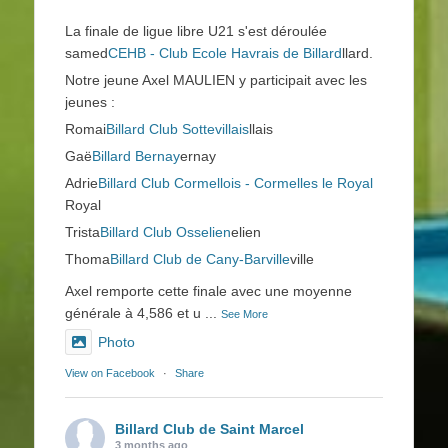
La finale de ligue libre U21 s'est déroulée
samed
CEHB - Club Ecole Havrais de Billard
llard.
Notre jeune Axel MAULIEN y participait avec les
jeunes :
Romai
Billard Club Sottevillais
llais
Gaë
Billard Bernay
ernay
Adrie
Billard Club Cormellois - Cormelles le Royal
Royal
Trista
Billard Club Osselien
elien
Thoma
Billard Club de Cany-Barville
ville
Axel remporte cette finale avec une moyenne
générale à 4,586 et u
...
See More
Photo
View on Facebook
·
Share
Billard Club de Saint Marcel
3 months ago