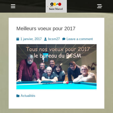
Menu
Sho
Head
Billard Club de
Side
Saint Marcel
Meilleurs voeux pour 2017
Cont
Posted
Author
1 janvier, 2017
bcsm27
Leave a comment
on
Categories
Actualités