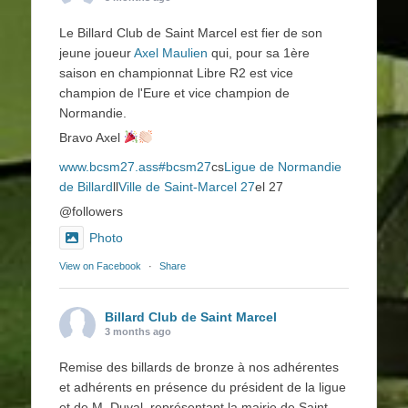
Le Billard Club de Saint Marcel est fier de son
jeune joueur
Axel Maulien
qui, pour sa 1ère
saison en championnat Libre R2 est vice
champion de l'Eure et vice champion de
Normandie.
Bravo Axel
www.bcsm27.ass
#bcsm27
cs
Ligue de Normandie
de Billard
ll
Ville de Saint-Marcel 27
el 27
@followers
Photo
View on Facebook
·
Share
Billard Club de Saint Marcel
3 months ago
Remise des billards de bronze à nos adhérentes
et adhérents en présence du président de la ligue
et de M. Duval, représentant la mairie de Saint-