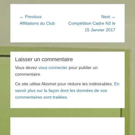
Navigation
Previous
Next
← Previous
Next →
de
post:
post:
Affiliations du Club
Compétition Cadre N3 le
15 Janvier 2017
l’article
Laisser un commentaire
Vous devez
vous connecter
pour publier un
commentaire.
Ce site utilise Akismet pour réduire les indésirables.
En
savoir plus sur la façon dont les données de vos
commentaires sont traitées
.